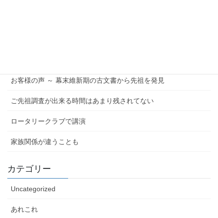
投
固
固
固
1
2
…
6
»
稿
定
定
定
ペ
ペ
ペ
の
最近の投稿
ー
ー
ー
ペ
ジ
ジ
ジ
ご先祖の仕事 ～浄土真宗の道場主
ー
ジ
お客様の声 ～ 幕末維新期の古文書から先祖を発見
送
ご先祖調査が出来る時間はあまり残されてない
り
ロータリークラブで講演
家族関係が違うことも
カテゴリー
Uncategorized
あれこれ