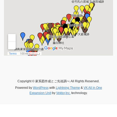
Copyright © 家系図作成とご先祖調べ All Rights Reserved.
Powered by
WordPress
with
Lightning Theme
&
VK All in One
Expansion Unit
by
Vektor,Inc.
technology.