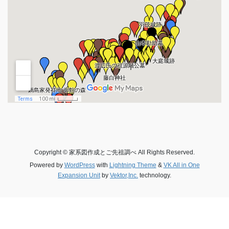
Copyright © 家系図作成とご先祖調べ All Rights Reserved.
Powered by
WordPress
with
Lightning Theme
&
VK All in One
Expansion Unit
by
Vektor,Inc.
technology.