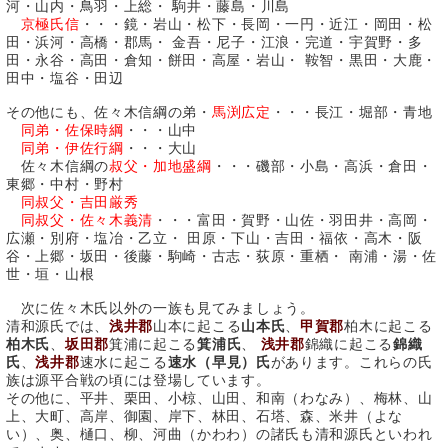
河・山内・鳥羽・上総・ 駒井・藤島・川島
京極氏信
・・・鏡・岩山・松下・長岡・一円・近江・岡田・松
田・浜河・高橋・郡馬・ 金吾・尼子・江浪・完道・宇賀野・多
田・永谷・高田・倉知・餅田・高屋・岩山・ 鞍智・黒田・大鹿・
田中・塩谷・田辺
その他にも、佐々木信綱の弟・
馬渕広定
・・・長江・堀部・青地
同弟・佐保時綱
・・・山中
同弟・伊佐行綱
・・・大山
佐々木信綱の
叔父・加地盛綱
・・・磯部・小島・高浜・倉田・
東郷・中村・野村
同叔父・吉田厳秀
同叔父・佐々木義清
・・・富田・賀野・山佐・羽田井・高岡・
広瀬・別府・塩冶・乙立・ 田原・下山・吉田・福依・高木・阪
谷・上郷・坂田・後藤・駒崎・古志・荻原・重栖・ 南浦・湯・佐
世・垣・山根
次に佐々木氏以外の一族も見てみましょう。
清和源氏では、
浅井郡
山本に起こる
山本氏
、
甲賀郡
柏木に起こる
柏木氏
、
坂田郡
箕浦に起こる
箕浦氏
、
浅井郡
錦織に起こる
錦織
氏
、
浅井郡
速水に起こる
速水（早見）氏
があります。これらの氏
族は源平合戦の頃には登場しています。
その他に、平井、栗田、小椋、山田、和南（わなみ）、梅林、山
上、大町、高岸、御園、岸下、林田、石塔、森、米井（よな
い）、奥、樋口、柳、河曲（かわわ）の諸氏も清和源氏といわれ