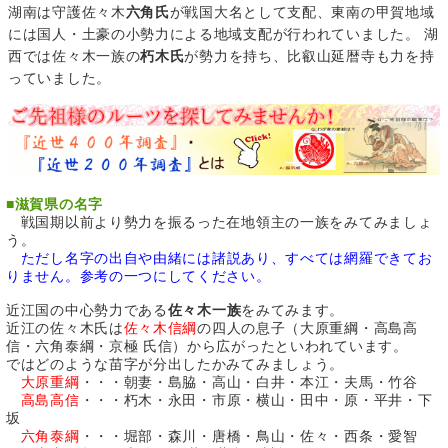
湖南は守護佐々木
六角氏
が戦国大名として支配、東南の甲賀地域
には国人・土豪の小勢力による地域支配が行われていました。 湖
西では佐々木一族の
朽木氏
が勢力を持ち、比叡山延暦寺も力を持
っていました。
■
滋賀県の名字
戦国期以前より勢力を振るった在地領主の一族をみてみましょ
う。
ただし名字の出自や由緒には諸説あり、すべては網羅できてお
りません。参考の一つにしてください。
近江国の中心勢力である
佐々木一族
をみてみます。
近江の佐々木氏は
佐々木信綱
の四人の息子（大原重綱・高島高
信・六角泰綱・京極 氏信）から広がったといわれています。
ではどのような苗字が分出したかみてみましょう。
大原重綱
・・・朝妻・島脇・高山・白井・本江・夫馬・竹谷
高島高信
・・・朽木・永田・市原・横山・田中・原・平井・下
坂
六角泰綱
・・・堀部・森川・唐橋・鳥山・佐々・西条・愛智