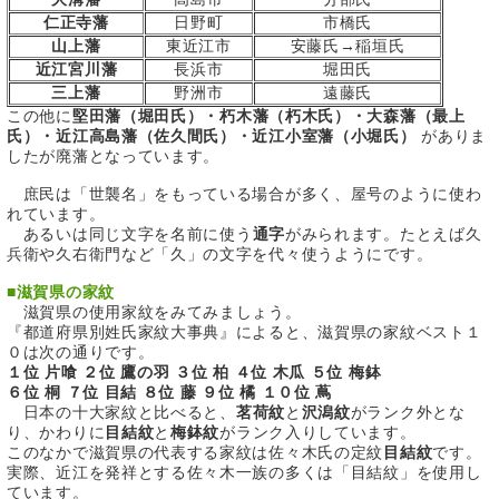
仁正寺藩
日野町
市橋氏
山上藩
東近江市
安藤氏→稲垣氏
近江宮川藩
長浜市
堀田氏
三上藩
野洲市
遠藤氏
この他に
堅田藩（堀田氏）・朽木藩（朽木氏）・大森藩（最上
氏）・近江高島藩（佐久間氏）・近江小室藩（小堀氏）
がありま
したが廃藩となっています。
庶民は「世襲名」をもっている場合が多く、屋号のように使わ
れています。
あるいは同じ文字を名前に使う
通字
がみられます。たとえば久
兵衛や久右衛門など「久」の文字を代々使うようにです。
■
滋賀県の家紋
滋賀県の使用家紋をみてみましょう。
『都道府県別姓氏家紋大事典』によると、滋賀県の家紋ベスト１
０は次の通りです。
１位 片喰 ２位 鷹の羽 ３位 柏 ４位 木瓜 ５位 梅鉢
６位 桐 ７位 目結 ８位 藤 ９位 橘 １０位 蔦
日本の十大家紋と比べると、
茗荷紋
と
沢潟紋
がランク外とな
り、かわりに
目結紋
と
梅鉢紋
がランク入りしています。
このなかで滋賀県の代表する家紋は佐々木氏の定紋
目結紋
です。
実際、近江を発祥とする佐々木一族の多くは「目結紋」を使用し
ています。