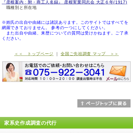
『彦根案内 : 附・商工人名録』 彦根実業同志会 大正６年(1917)
職種別と所在地
※姓氏の出自や由緒には諸説あります。このサイトではすべてを
網羅できておりません。 参考の一つにしてください。
また出自や由緒、来歴についての質問は受けかねます。ご了承
ください。
＜＜ トップページ
｜
全国ご先祖調査 マップ ＞＞
家系史作成調査の代行