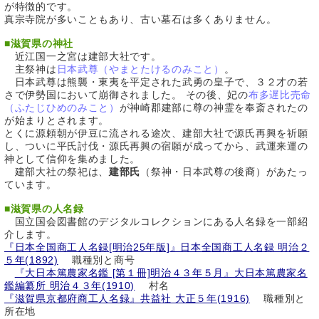
が特徴的です。
真宗寺院が多いこともあり、古い墓石は多くありません。
■
滋賀県の神社
近江国一之宮は建部大社です。
主祭神は
日本武尊（やまとたけるのみこと）
。
日本武尊は熊襲・東夷を平定された武勇の皇子で、３２才の若
さで伊勢国において崩御されました。 その後、妃の
布多遅比売命
（ふたじひめのみこと）
が神崎郡建部に尊の神霊を奉斎されたの
が始まりとされます。
とくに源頼朝が伊豆に流される途次、建部大社で源氏再興を祈願
し、ついに平氏討伐・源氏再興の宿願が成ってから、武運来運の
神として信仰を集めました。
建部大社の祭祀は、
建部氏
（祭神・日本武尊の後裔）があたっ
ています。
■
滋賀県の人名録
国立国会図書館のデジタルコレクションにある人名録を一部紹
介します。
『日本全国商工人名録[明治25年版]』日本全国商工人名録 明治２
５年(1892)
職種別と商号
『大日本篤農家名鑑 [第１冊]明治４３年５月』大日本篤農家名
鑑編纂所 明治４３年(1910)
村名
『滋賀県京都府商工人名録』共益社 大正５年(1916)
職種別と
所在地