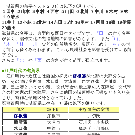
滋賀県の苗字ベスト２０位は以下の通りです。
１田中 ２山本 ３中村 ４西村 ５山田 ６北川 ７中川 ８木村 ９林
１０清水
11井上 12小林 13北村 14吉田 15辻 16奥村 17西川 18森 19伊藤
20藤田
滋賀県の名字は、典型的な西日本タイプです。
「田」
の付く名字
が多く、稲作文化の先進地域の影響がみらます。 また
「山」
「木」「林」「川」
などの自然地名や、集落をしめす
「村」
の付
く苗字も多くみられます。 これも農耕社会を影響を受けている苗
字です。
さらに
「北」
や
「西」
の方角が付く苗字が目立ちます。
■
江戸時代の滋賀県
江戸時代の近江国は西国の抑えの
彦根藩
が北部の大部分を占
め、その他は膳所藩、水口藩、大溝藩、西大路藩、宮川藩、山上
藩、三上藩といった小藩、 交代寄合の最上家の大森陣屋、交代寄
合の朽木家の朽木陣屋、さらに他国の諸藩領や天領なども入り交
じり、複雑な領地区分となっていました。
廃藩置県時に滋賀県に存在した藩は以下の通りです。
藩名
城下町
主な藩主の変遷
彦根藩
彦根市
井伊氏
膳所藩
大津市
石川氏→本多氏
水口藩
甲賀市
鳥居氏→加藤氏
大溝藩
高島市
分部氏