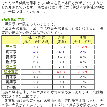
そのため
目結紋
使用家はその出自を佐々木氏と判断してしまうほ
ど認知されています。 ちなみに佐々木氏の氏神沙々貴神社の神紋
は「平四つ目」といいます。
■
滋賀県の寺院
滋賀県の寺院をみてみましょう。
『全国寺院名鑑』（全日本仏教会寺院名鑑刊行会）によると、滋
賀県の宗派別の割合は以下の通りです。
湖北・湖東
湖西
湖南
(彦根・近江八幡)
(高島)
(大津・草津)
天台宗
７％
１２％
２２％
真言宗
４％
４％
２％
曹洞宗
５％
３４％
４％
臨済宗
６％
３％
４％
浄土宗
１０％
７％
２６％
浄土真宗
６３％
４０％
３６％
日蓮宗
１％
１％
２％
黄檗宗
２％
０％
１％
その他
２％
０％
３％
滋賀県全体を通して浄土真宗の寺院が最も多くあります。北陸地
方に次ぐ真宗王国です。
湖南地域は天台宗の本山比叡山の麓、寺門派三井寺もあり、天
台宗の寺院が多くあります。 これに対して真言宗寺院が少ないの