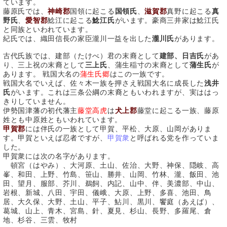
ています。
藤原氏では、
神崎郡
国領に起こる
国領氏
、
滋賀郡
真野に起こる
真
野氏
、
愛智郡
鯰江に起こる
鯰江氏
がいます。豪商三井家は鯰江氏
と同族といわれています。
紀氏では、織田信長の家臣瀧川一益を出した
瀧川氏
があります。
古代氏族では、建部（たけべ）君の末裔として
建部、日吉氏
があ
り、三上祝の末裔として
三上氏
、蒲生稲寸の末裔として
蒲生氏
が
あります。 戦国大名の
蒲生氏郷
はこの一族です。
戦国大名でいえば、佐々木一族を押さえ戦国大名に成長した
浅井
氏
がいます。これは三条公綱の末裔ともいわれますが、実ははっ
きりしていません。
伊勢国津藩の初代藩主
藤堂高虎
は
犬上郡
藤堂に起こる一族、藤原
姓とも中原姓ともいわれています。
甲賀郡
には伴氏の一族として甲賀、平松、大原、山岡がありま
す。甲賀といえば忍者ですが、
甲賀衆
と呼ばれる党を作っていま
した。
甲賀衆には次の名字があります。
頓宮（はやみ）、大河原、土山、佐治、大野、神保、隠岐、高
峯、和田、上野、竹島、笹山、勝井、山岡、竹林、瀧、飯田、池
田、望月、服部、芥川、鵜飼、内記、山中、伴、美濃部、中山、
岩根、新城、八田、宇田、儀峨、大原、上野、多喜、池田、鳥
居、大久保、大野、土山、平子、鮎川、黒川、饗庭（あえば）、
葛城、山上、青木、宮島、針、夏見、杉山、長野、多羅尾、倉
地、杉谷、三雲、牧村