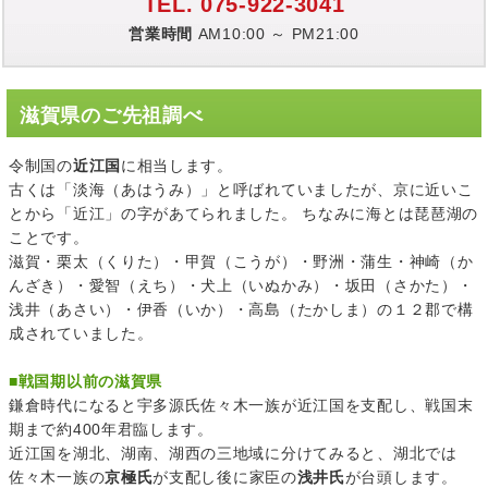
TEL. 075-922-3041
営業時間
AM10:00 ～ PM21:00
滋賀県のご先祖調べ
令制国の
近江国
に相当します。
古くは「淡海（あはうみ）」と呼ばれていましたが、京に近いこ
とから「近江」の字があてられました。 ちなみに海とは琵琶湖の
ことです。
滋賀・栗太（くりた）・甲賀（こうが）・野洲・蒲生・神崎（か
んざき）・愛智（えち）・犬上（いぬかみ）・坂田（さかた）・
浅井（あさい）・伊香（いか）・高島（たかしま）の１２郡で構
成されていました。
■
戦国期以前の滋賀県
鎌倉時代になると宇多源氏佐々木一族が近江国を支配し、戦国末
期まで約400年君臨します。
近江国を湖北、湖南、湖西の三地域に分けてみると、湖北では
佐々木一族の
京極氏
が支配し後に家臣の
浅井氏
が台頭します。