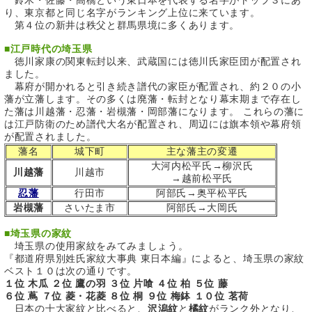
鈴木・佐藤・高橋という東日本を代表する名字がトップ３にあ
り、東京都と同じ名字がランキング上位に来ています。
第４位の新井は秩父と群馬県境に多くあります。
■
江戸時代の埼玉県
徳川家康の関東転封以来、武蔵国には徳川氏家臣団が配置され
ました。
幕府が開かれると引き続き譜代の家臣が配置され、約２０の小
藩が立藩します。その多くは廃藩・転封となり幕末期まで存在し
た藩は川越藩・忍藩・岩槻藩・岡部藩になります。 これらの藩に
は江戸防衛のため譜代大名が配置され、周辺には旗本領や幕府領
が配置されました。
藩名
城下町
主な藩主の変遷
大河内松平氏→柳沢氏
川越藩
川越市
→越前松平氏
忍藩
行田市
阿部氏→奥平松平氏
岩槻藩
さいたま市
阿部氏→大岡氏
■
埼玉県の家紋
埼玉県の使用家紋をみてみましょう。
『都道府県別姓氏家紋大事典 東日本編』によると、埼玉県の家紋
ベスト１０は次の通りです。
１位 木瓜 ２位 鷹の羽 ３位 片喰 ４位 柏 ５位 藤
６位 蔦 ７位 菱・花菱 ８位 桐 ９位 梅鉢 １０位 茗荷
日本の十大家紋と比べると、
沢潟紋
と
橘紋
がランク外となり、