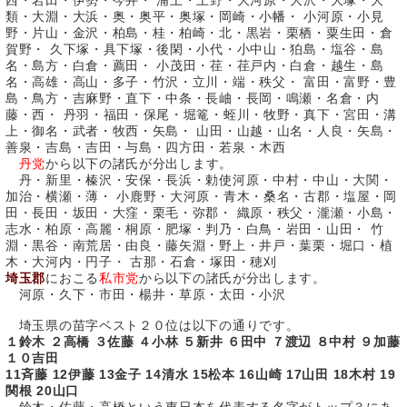
西・岩田・伊勢・今井・ 浦上・上野・大河原・大沢・大塚・大
類・大淵・大浜・奥・奥平・奥塚・岡崎・小幡・ 小河原・小見
野・片山・金沢・柏島・桂・柏崎・北・黒岩・栗栖・粟生田・倉
賀野・ 久下塚・具下塚・後閑・小代・小中山・狛島・塩谷・島
名・島方・白倉・薦田・ 小茂田・荏・荏戸内・白倉・越生・島
名・高雄・高山・多子・竹沢・立川・端・秩父・ 富田・富野・豊
島・鳥方・吉麻野・直下・中条・長岫・長岡・鳴瀬・名倉・内
藤・西・ 丹羽・福田・保尾・堀篭・蛭川・牧野・真下・宮田・溝
上・御名・武者・牧西・矢島・ 山田・山越・山名・人良・矢島・
善泉・吉島・吉田・与島・四方田・若泉・木西
丹党
から以下の諸氏が分出します。
丹・新里・榛沢・安保・長浜・勅使河原・中村・中山・大関・
加治・横瀬・薄・ 小鹿野・大河原・青木・桑名・古郡・塩屋・岡
田・長田・坂田・大窪・栗毛・弥郡・ 織原・秩父・瀧瀬・小島・
志水・柏原・高麗・桐原・肥塚・判乃・白鳥・岩田・山田・ 竹
淵・黒谷・南荒居・由良・藤矢淵・野上・井戸・葉栗・堀口・植
木・大河内・円子・ 古那・石倉・塚田・穂刈
埼玉郡
におこる
私市党
から以下の諸氏が分出します。
河原・久下・市田・楊井・草原・太田・小沢
埼玉県の苗字ベスト２０位は以下の通りです。
１鈴木 ２高橋 ３佐藤 ４小林 ５新井 ６田中 ７渡辺 ８中村 ９加藤
１０吉田
11斉藤 12伊藤 13金子 14清水 15松本 16山崎 17山田 18木村 19
関根 20山口