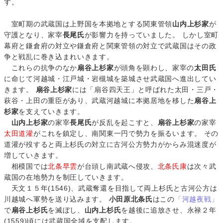
す。
室町期の武蔵国は上野国を本拠地とする関東管領
山内上杉家
が
守護となり、家宰
長尾氏
が影響力を持っていました。 しかし室町
幕府と鎌倉府の対立や鎌倉府と関東管領の対立で武蔵国はその政
争と戦乱に巻き込まれいきます。
これらの抗争のなか
扇谷上杉家
が頭角を顕わし、家宰の
太田氏
に命じて河越城・江戸城・岩槻城を築城させ武蔵国へ進出してい
きます。
扇谷上杉家
には「扇谷四天王」と呼ばれた太田・三戸・
萩谷・上田の重臣があり、武蔵河越城に本拠居地を移した
扇谷上
杉家
を支えていきます。
山内上杉家
の家宰
長尾氏
が反乱を起こすと、
扇谷上杉家
の家宰
太田道灌
がこれを鎮定し、南関東一円で勢力を振るいます。 その
道灌が歿すると両上杉氏の対立に古河公方勢力がからみ混迷度が
増していきます。
相模国では
北条早雲
が台頭し南武蔵へ侵攻、
北条氏康
は次々武
蔵国の在地勢力を制圧していきます。
天文１５年(1546)、武蔵奪還を目指して両上杉氏と古河公方は
川越城へ軍勢を送り込みます。
小田原北条氏
はこの
「河越夜戦」
で
扇谷上杉氏
を滅ぼし、
山内上杉氏
を越後に追放させ、永禄２年
(1559)頃には武蔵国全域を支配します。