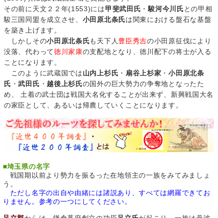
その前に天文２２年(1553)には
甲斐武田氏
・
駿河今川氏
との甲相
駿三国同盟を成立させ、
小田原北条氏
は関東における盤石な基盤
を築き上げます。
しかしその
小田原北条氏
も天下人
豊臣秀吉
の小田原征伐により
没落、代わって
徳川家康
の支配地となり、徳川配下の将士が入る
ことになります。
このように武蔵国では
山内上杉氏
・
扇谷上杉家
・
小田原北条
氏
・
武田氏
・
越後上杉氏
の国外の巨大勢力の争奪地となったた
め、 土着の武士団は戦国大名化することが出来ず、新興戦国大名
の家臣として、あるいは帰農していくことになります。
■
埼玉県の名字
戦国期以前より勢力を振るった在地領主の一族をみてみましょ
う。
ただし名字の出自や由緒には諸説あり、すべては網羅できてお
りません。参考の一つにしてください。