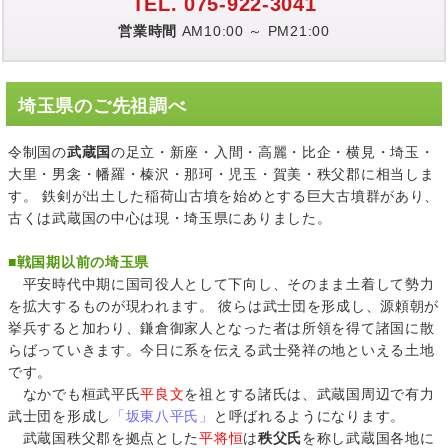
TEL. 075-922-3041
営業時間
AM10:00 ～ PM21:00
埼玉県のご先祖調べ
令制国の
武蔵国
の足立・新座・入間・高麗・比企・横見・埼玉・
大里・男衾・幡羅・榛沢・那珂・児玉・賀美・秩父郡に相当しま
す。 鉄剣が出土した稲荷山古墳を始めとする巨大古墳群があり、
古くは武蔵国の中心は現・埼玉県にありました。
■
戦国期以前の埼玉県
平安時代中期に国司役人として下向し、そのまま土着して勢力
を拡大するものが現われます。 彼らは武士団を形成し、源頼朝が
挙兵すると加わり、鎌倉御家人となった者は所領を得て諸国に散
らばっていきます。今日に系を伝える武士発祥の地といえる土地
です。
なかでも桓武平氏
平良文
を祖とする諸氏は、武蔵国周辺で有力
武士団を形成し
「坂東八平氏」
と呼ばれるようになります。
武蔵国秩父郡を拠点とした
平将恒
は
秩父氏
を称し武蔵国各地に