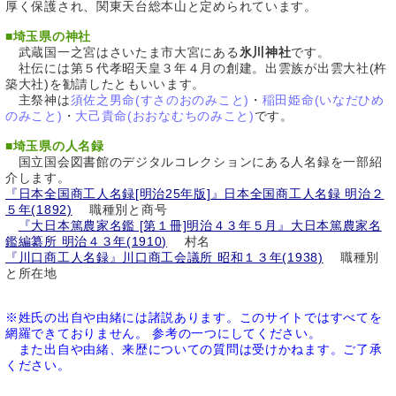
厚く保護され、関東天台総本山と定められています。
■
埼玉県の神社
武蔵国一之宮はさいたま市大宮にある
氷川神社
です。
社伝には第５代孝昭天皇３年４月の創建。出雲族が出雲大社(杵
築大社)を勧請したともいいます。
主祭神は
須佐之男命(すさのおのみこと)
・
稲田姫命(いなだひめ
のみこと)
・
大己貴命(おおなむちのみこと)
です。
■
埼玉県の人名録
国立国会図書館のデジタルコレクションにある人名録を一部紹
介します。
『日本全国商工人名録[明治25年版]』日本全国商工人名録 明治２
５年(1892)
職種別と商号
『大日本篤農家名鑑 [第１冊]明治４３年５月』大日本篤農家名
鑑編纂所 明治４３年(1910)
村名
『川口商工人名録』川口商工会議所 昭和１３年(1938)
職種別
と所在地
※姓氏の出自や由緒には諸説あります。このサイトではすべてを
網羅できておりません。 参考の一つにしてください。
また出自や由緒、来歴についての質問は受けかねます。ご了承
ください。