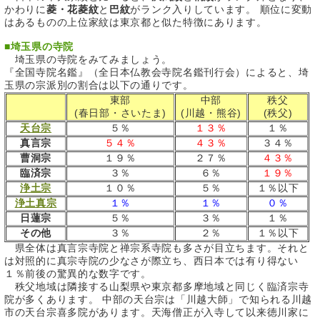
かわりに
菱・花菱紋
と
巴紋
がランク入りしています。 順位に変動
はあるものの上位家紋は東京都と似た特徴にあります。
■
埼玉県の寺院
埼玉県の寺院をみてみましょう。
『全国寺院名鑑』（全日本仏教会寺院名鑑刊行会）によると、埼
玉県の宗派別の割合は以下の通りです。
東部
中部
秩父
(春日部・さいたま)
(川越・熊谷)
(秩父)
天台宗
５％
１３％
１％
真言宗
５４％
４３％
３４％
曹洞宗
１９％
２７％
４３％
臨済宗
３％
６％
１９％
浄土宗
１０％
５％
１％以下
浄土真宗
１％
１％
０％
日蓮宗
５％
３％
１％
その他
３％
２％
１％以下
県全体は真言宗寺院と禅宗系寺院も多さが目立ちます。それと
は対照的に真宗寺院の少なさが際立ち、西日本では有り得ない
１％前後の驚異的な数字です。
秩父地域は隣接する山梨県や東京都多摩地域と同じく臨済宗寺
院が多くあります。 中部の天台宗は「川越大師」で知られる川越
市の天台宗喜多院があります。天海僧正が入寺して以来徳川家に