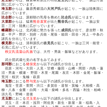
足立郡
からは、鎌倉幕府創立の功臣
足立氏
が起こり、一族は丹波
国に広がっています。
埼玉郡
からは、藤原秀郷流の
大河戸氏
が起こり、一族は陸奥国に
広がっています。
比企郡
からは、源頼朝の乳母を務めた
比企氏
が起こります。
大里郡
からは、猛将
熊谷直実
が出た
熊谷氏
が起こり、一族は安
芸・三河・陸奥に広がっています。
幡羅郡
からは、北武蔵に勢力を張った
成田氏
が出て、彦吉野・秋
庭・平戸・野沢・別府・兵衛・尾張・箱田・田谷・河上・中条の
諸氏を分出しています。
横見郡
からは、清和源氏の
吉見氏
が起こり、一族は三河・能登・
石見に広がっています。
秩父氏流畠山氏族
では、大竹・男衾・飯塚などがあります。
武士団武蔵七党の名字をみてみます。
那珂郡
におこる
猪俣党
から以下の諸氏が分出します。
荏原・河勾・大田・人見・甘糟・藤田・山﨑・岡部・内島・蓮
沼・男衾・横瀬・ 野部・木里・尾園・友庄・木部・金尾・飯塚・
荒河・桜沢・鬼極・萩原
埼玉郡
におこる
野与党
から以下の諸氏が分出します。
鬼窪・笠原・萱間・渋江・多賀谷・道智・箕輪・大相模・高
柳・八条・金重・白岡・ 大蔵・柴崎・多名・西脇・利生・柏崎・
須久毛・野崎・道後
児玉郡
におこる
児玉党
から以下の諸氏が分出します。
児玉・庄・本庄・浅羽・阿佐美・新生・新屋・泉・稲島・入