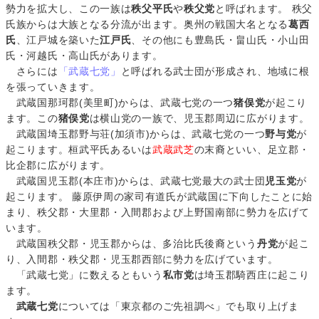
勢力を拡大し、この一族は
秩父平氏
や
秩父党
と呼ばれます。 秩父
氏族からは大族となる分流が出ます。奥州の戦国大名となる
葛西
氏
、江戸城を築いた
江戸氏
、その他にも豊島氏・畠山氏・小山田
氏・河越氏・高山氏があります。
さらには
「武蔵七党」
と呼ばれる武士団が形成され、地域に根
を張っていきます。
武蔵国那珂郡(美里町)からは、武蔵七党の一つ
猪俣党
が起こり
ます。この
猪俣党
は横山党の一族で、児玉郡周辺に広がります。
武蔵国埼玉郡野与荘(加須市)からは、武蔵七党の一つ
野与党
が
起こります。桓武平氏あるいは
武蔵武芝
の末裔といい、足立郡・
比企郡に広がります。
武蔵国児玉郡(本庄市)からは、武蔵七党最大の武士団
児玉党
が
起こります。 藤原伊周の家司有道氏が武蔵国に下向したことに始
まり、秩父郡・大里郡・入間郡および上野国南部に勢力を広げて
います。
武蔵国秩父郡・児玉郡からは、多治比氏後裔という
丹党
が起こ
り、入間郡・秩父郡・児玉郡西部に勢力を広げています。
「武蔵七党」に数えるともいう
私市党
は埼玉郡騎西庄に起こり
ます。
武蔵七党
については「東京都のご先祖調べ」でも取り上げま