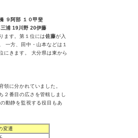
橋 ９阿部 １０甲斐
8三浦 19川野 20伊藤
ります。第１位には
佐藤
が入
。 一方、田中・山本などは１
位にきます。 大分県は東から
府領に分かれていました。
ち２番目の広さを管轄しまし
藩の動静を監視する役目もあ
の変遷
氏