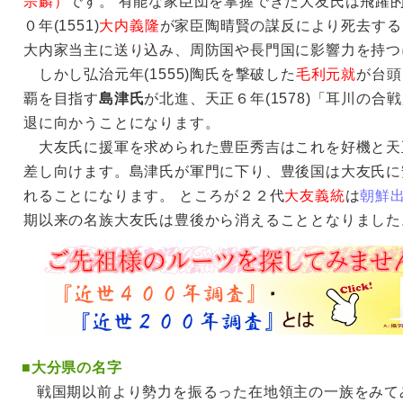
宗麟）
です。 有能な家臣団を掌握できた大友氏は飛躍
０年(1551)
大内義隆
が家臣陶晴賢の謀反により死去する
大内家当主に送り込み、周防国や長門国に影響力を持つ
しかし弘治元年(1555)陶氏を撃破した
毛利元就
が台頭
覇を目指す
島津氏
が北進、天正６年(1578)「耳川の
退に向かうことになります。
大友氏に援軍を求められた豊臣秀吉はこれを好機と天正１
差し向けます。島津氏が軍門に下り、豊後国は大友氏に
れることになります。 ところが２２代
大友義統
は
朝鮮
期以来の名族大友氏は豊後から消えることとなりました
■
大分県の名字
戦国期以前より勢力を振るった在地領主の一族をみて