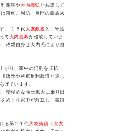
足利義満や
大内義弘
と共謀して
氏
は東軍、周防・長門の豪族
大
す。 １６代
大友政親
と、守護
って
大内義興
が侵攻していま
が、政親自身は大内氏により自
上がり、家中の混乱を収拾
細川政元や将軍足利義澄と通じ
あげています。
は、積極的な領土拡大に乗り出
続をめぐり家中が対立し、義鎮
れる第２１代
大友義鎮（大友