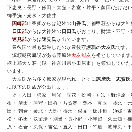
下恵良・長野・飯田・大窪・岩室・片平・菌田(たけだ)
御手洗・光永・大佐井
国崎郡
山香郷からは紀姓の
山香氏
、都甲荘からは大神
日田郡
からは大神姓の
日田氏
がおこり、財津・羽野・
速見郡
からは
速見氏
が出ています。
豊後国で最も繁栄したのが豊後守護職の
大友氏
です。
源頼朝落胤説がある藤原姓
大友能友
を祖としています
柄上郡大友荘（現・神奈川県小田原市）を領知していた
います。
大友氏から多く庶家が現われ、とくに
詫摩氏
、
志賀氏
に以下の氏族が分出します。
堤・入田・勢家・利光・立花・松岡・戸次・野津原・
根・ 清田・津守・臼杵・片賀瀬・鵜本・真玉・藤比・
田・ 朝倉・藤北・大部・得永・俣見・板井迫・須郷・
松・ 冬田・奴留湯・別当・長小野・小津留・久土知・
原・ 石合・久保・吉弘・直入・田口・竹迫・波津久・