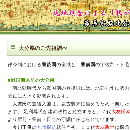
大分県のご先祖調べ
律令制における
豊後国
の全域と、
豊前国
の宇佐郡・下毛
■
戦国期以前の大分県
南北朝時代から戦国期の豊後国には、北部九州に勢力
衰亡に大きく影響されます。
大友氏の豊後入国は、蒙古襲来に備えるため下向した
ます。 足利尊氏が建武政権と対立すると、７代
大友氏
より肥前・豊前・日向の守護に任じられています。
今川了俊
の
九州探題
就任当初、１０代
大友親世
は探題