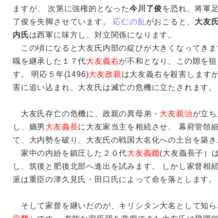
ますが、 次第に強権的となった
今川了俊
を恐れ、将軍
了俊を失脚させています。
応仁の乱
がおこると、
大友
内氏
は西軍に味方し、対立関係になります。
この頃になると大友氏内部の綻びが大きくなってきま
職を継承した１７代
大友義右
が不和となり、この隙を狙
す。 明応５年(1496)
大友政親
は大友義右を殺害します
害に追い込まれ、大友氏は滅亡の危機に立たされます。
大友氏存亡の危機に、政親の異母弟・
大友親治
が立ち
し、嫡男
大友義長
に大友家当主を相続させ、 幕府管領
て、大内勢を破り、大友氏の戦国大名化への土台を築き
家中の内紛を鎮圧した２０代
大友義鑑
(大友義長子）
し、筑後と肥後北部へ進出を試みます。 しかし家督相
派は重臣の津久見氏・田口氏によって命を落とします。
そして家督を継いだのが、キリシタン大名として知ら