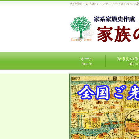
大分県のご先祖調べ ～ファミリーヒストリー・
ホーム
家系史の作
home
abou