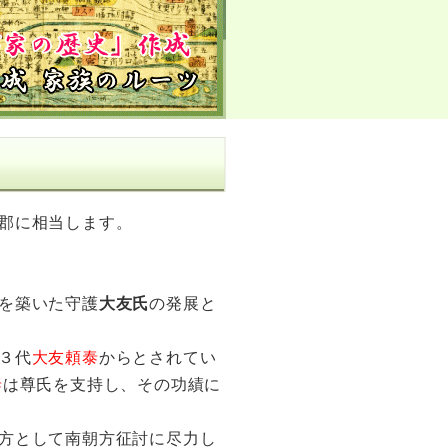
郡に相当します。
を築いた守護
大友氏
の発展と
３代
大友頼泰
からとされてい
泰
は尊氏を支持し、その功績に
方として南朝方征討に尽力し