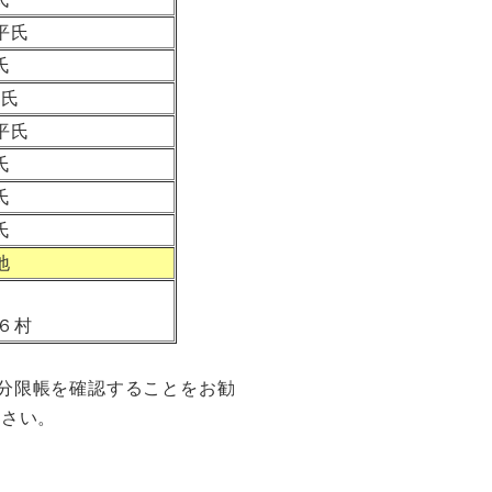
平氏
氏
島氏
平氏
氏
氏
氏
地
６村
分限帳を確認することをお勧
ださい。