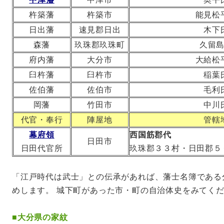
杵築藩
杵築市
能見松
日出藩
速見郡日出
木下
森藩
玖珠郡玖珠町
久留
府内藩
大分市
大給松
臼杵藩
臼杵市
稲葉
佐伯藩
佐伯市
毛利
岡藩
竹田市
中川
代官・奉行
陣屋地
管轄
幕府領
西国筋郡代
日田市
日田代官所
玖珠郡３３村・日田郡５
「江戸時代は武士」との伝承があれば、藩士名簿である
めします。 城下町があった市・町の自治体史をみてく
■
大分県の家紋