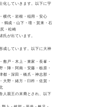
士化していきます。以下に宇
・横代・岩根・稲用・安心
場・鶴成・山下・壇・賀来・石
野尻・松崎
諸氏が出ています。
形成しています。以下に大神
・敷戸・木上・東家・長峯・
野・陣・阿南・安藤・栃原・
津都・深田・橋爪・神志那・
・大野・緒方・臼杵・佐賀・
北
舎人親王の末裔とされ、以下
・野上・岐部・平井・帆足・