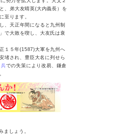
的に勢力を拡大します。天文２
と、弟大友晴英(大内義長）を
に至ります。
し、天正年間になると九州制
合戦」で大敗を喫し、大友氏は衰
５年(1587)大軍を九州へ
安堵され、豊臣大名に列せら
出兵
での失策により改易、鎌倉
。
みましょう。