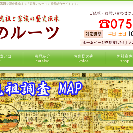
家系図を調査作成する「家族のルーツ」探索総合サイトです。
成とは
商品紹介
お客様の声
弊社案内
t
catalog
voice
shop