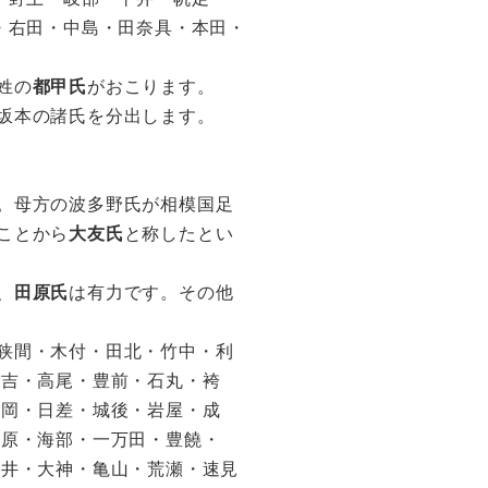
・右田・中島・田奈具・本田・
姓の
都甲氏
がおこります。
坂本の諸氏を分出します。
。母方の波多野氏が相模国足
ことから
大友氏
と称したとい
、
田原氏
は有力です。その他
狭間・木付・田北・竹中・利
元吉・高尾・豊前・石丸・袴
吉岡・日差・城後・岩屋・成
椎原・海部・一万田・豊饒・
平井・大神・亀山・荒瀬・速見