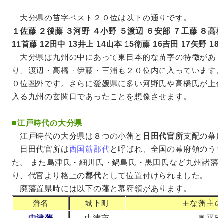
大分県の苗字ベスト２０位は以下の通りです。
１佐藤 ２後藤 ３河野 ４小野 ５渡辺 ６安部 ７工藤 ８高
11首藤 12田中 13井上 14山本 15衛藤 16吉田 17矢野 1
大分県は九州の中にあって東日本的な苗字の特徴があ
り、渡辺・高橋・伊藤・三浦も２０位内に入っています
０位圏外です。さらに愛媛県に多い河野氏や高橋氏が上
入る九州の玄関口であったことを想像させます。
■
江戸時代の大分県
江戸時代の大分県は８つの小藩と
日田代官所
支配の幕
日田代官所は
西国筋郡代
と呼ばれ、全国の幕府領のう
た。 また島津氏・細川氏・鍋島氏・黒田氏など九州諸
り、代官より格上の
郡代
として位置付けられました。
廃藩置県時には以下の藩と幕府領があります。
藩名
城下町
主な藩主
中津藩
中津市
奥平