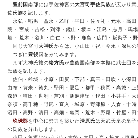
豊前国
南部には宇佐神宮の
大宮司宇佐氏族
が広がり武
佐氏族を記します。
永弘・稲男・益永・乙咩・平田・佐々礼・元永・高田
院・ 宮成・吉松・到津・鏡山・坂本・江島・志月・馬
垣・ 荒木・谷川・白仁・ト野・鹿島・広門・坂梨子・
同じ大宮司
大神氏
からは、小山田・祝・今永・深見の
つぎに
豊後国
をみてみます。
まず大神氏族の
緒方氏
が豊後国南部を本拠に武士団を
氏族を記します。
佐伯・雄城・小原・田尻・下郡・真玉・田吹・小深田
由布・賀来・徳丸・堅田・夏足・都甲・秋岡・高城・上
森迫・稙田・世利・芦刈・胡麻津留・稗田・小井手・大
奈須・高千穂・野尻・直入・城原・野津原・入倉・十時
沼田・高野・清田・高畑・亀岡・荒木・野尾・竹屋・田
玖珠郡
を中心に勢力を築いた
清原氏
は天武天皇の皇子
の氏族を分出します。
小田・魚返(おかえり)・古後・太田・森・松木・恵良