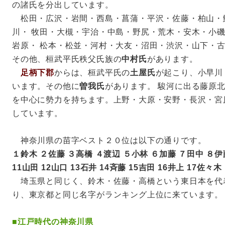
の諸氏を分出しています。
松田・広沢・岩間・西島・菖蒲・平沢・佐藤・柏山・
川・ 牧田・大槻・宇治・中島・野尻・荒木・安木・小
岩原・ 松本・松並・河村・大友・沼田・渋沢・山下・
その他、桓武平氏秩父氏族の
中村氏
があります。
足柄下郡
からは、桓武平氏の
土屋氏
が起こり、小早川
います。その他に
曽我氏
があります。 駿河に出る藤原
を中心に勢力を持ちます。上野・大原・安野・長沢・宮
しています。
神奈川県の苗字ベスト２０位は以下の通りです。
１鈴木 ２佐藤 ３高橋 ４渡辺 ５小林 ６加藤 ７田中 ８伊
11山田 12山口 13石井 14斉藤 15吉田 16井上 17佐々木
埼玉県と同じく、鈴木・佐藤・高橋という東日本を代
り、東京都と同じ名字がランキング上位に来ています。
■
江戸時代の神奈川県