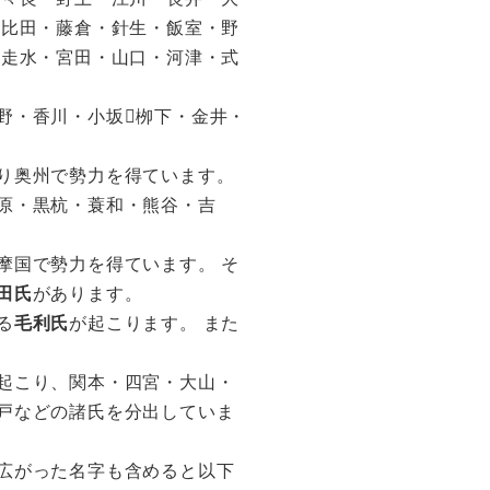
・比田・藤倉・針生・飯室・野
・走水・宮田・山口・河津・式
野・香川・小坂栁下・金井・
り奥州で勢力を得ています。
原・黒杭・蓑和・熊谷・吉
摩国で勢力を得ています。 そ
田氏
があります。
る
毛利氏
が起こります。 また
起こり、関本・四宮・大山・
戸などの諸氏を分出していま
広がった名字も含めると以下