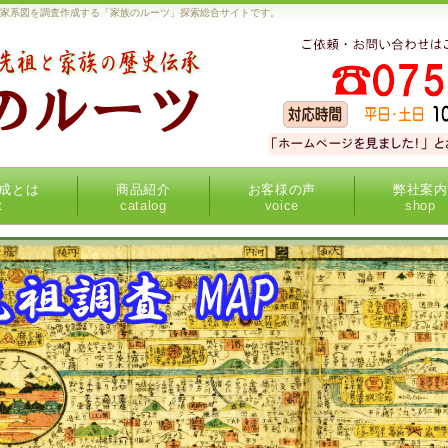
・家系図を調査作成する「家族のルーツ」探索総合サイトです。
成とは
商品紹介
お客様の声
弊社案内
t
catalog
voice
shop