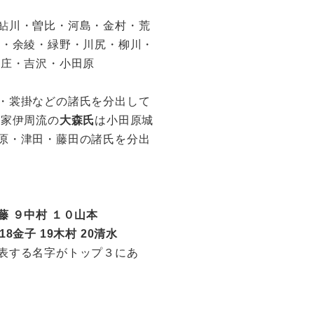
鮎川・曽比・河島・金村・荒
磯・余綾・緑野・川尻・柳川・
古庄・吉沢・小田原
・裳掛などの諸氏を分出して
北家伊周流の
大森氏
は小田原城
原・津田・藤田の諸氏を分出
藤 ９中村 １０山本
 18金子 19木村 20清水
表する名字がトップ３にあ