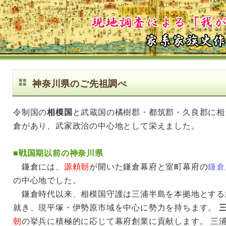
神奈川県のご先祖調べ
令制国の
相模国
と武蔵国の橘樹郡・都筑郡・久良郡に相
倉があり、武家政治の中心地として栄えました。
■
戦国期以前の神奈川県
鎌倉には、
源頼朝
が開いた鎌倉幕府と室町幕府の
鎌倉
の中心地でした。
鎌倉時代以来、相模国守護は三浦半島を本拠地とする
就き、現平塚・伊勢原市域を中心に勢力を持ちます。
朝
の挙兵に積極的に応じて幕府創業に貢献します。 三