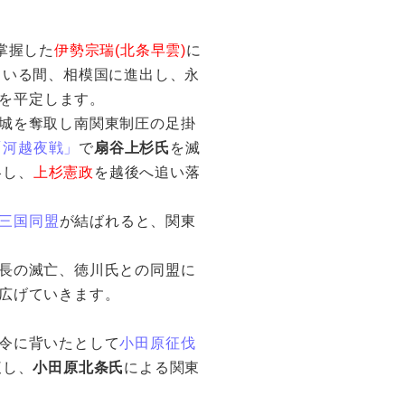
掌握した
伊勢宗瑞(北条早雲)
に
ている間、相模国に進出し、永
を平定します。
城を奪取し南関東制圧の足掛
「河越夜戦」
で
扇谷上杉氏
を滅
略し、
上杉憲政
を越後へ追い落
三国同盟
が結ばれると、関東
長の滅亡、徳川氏との同盟に
広げていきます。
令に背いたとして
小田原征伐
腹し、
小田原北条氏
による関東