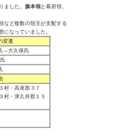
りました。
旗本領
と幕府領、
領など複数の領主が支配する
態になっていました。
の変遷
氏→大久保氏
保氏
氏
地
３村・高座郡３７
３村・津久井郡１５