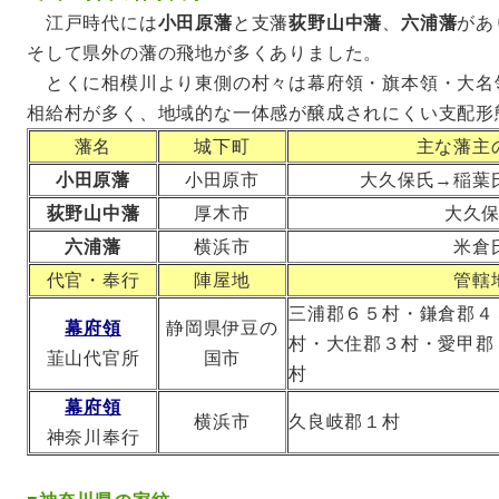
江戸時代には
小田原藩
と支藩
荻野山中藩
、
六浦藩
があ
そして県外の藩の飛地が多くありました。
とくに相模川より東側の村々は幕府領・旗本領・大名
相給村が多く、地域的な一体感が醸成されにくい支配形
藩名
城下町
主な藩主
小田原藩
小田原市
大久保氏→稲葉
荻野山中藩
厚木市
大久
六浦藩
横浜市
米倉
代官・奉行
陣屋地
管轄
三浦郡６５村・鎌倉郡４
幕府領
静岡県伊豆の
村・大住郡３村・愛甲郡
韮山代官所
国市
村
幕府領
横浜市
久良岐郡１村
神奈川奉行