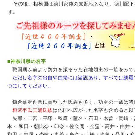
その後、相模国は徳川家康の支配地となり、徳川配下
す。
■
神奈川県の名字
戦国期以前より勢力を振るった在地領主の一族をみて
ただし名字の出自や由緒には諸説あり、すべては網羅
つにしてください。
鎌倉幕府創業に貢献した氏族も多く、功臣の一族は諸
桓武平氏三浦氏族
は他国へ広がった名字も含めると以
矢部・二宮・平塚・秋庭・蘆名・石田・木曽・岡崎・
本・ 和田・朝比奈・印奈・佐久間・金窪・高井・由井
和田・ 中尾・壱岐・恵義・糸久・土橋・吹良・品川・