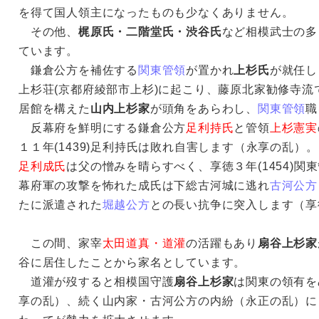
を得て国人領主になったものも少なくありません。
その他、
梶原氏・二階堂氏・渋谷氏
など相模武士の多
ています。
鎌倉公方を補佐する
関東管領
が置かれ
上杉氏
が就任
上杉荘(京都府綾部市上杉)に起こり、藤原北家勧修寺流
居館を構えた
山内上杉家
が頭角をあらわし、
関東管領
職
反幕府を鮮明にする鎌倉公方
足利持氏
と管領
上杉憲実
１１年(1439)足利持氏は敗れ自害します（永享の乱）
足利成氏
は父の憎みを晴らすべく、享徳３年(1454)関
幕府軍の攻撃を怖れた成氏は下総古河城に逃れ
古河公方
たに派遣された
堀越公方
との長い抗争に突入します（享
この間、家宰
太田道真・道灌
の活躍もあり
扇谷上杉家
谷に居住したことから家名としています。
道灌が歿すると相模国守護
扇谷上杉家
は関東の領有を
享の乱）、続く山内家・古河公方の内紛（永正の乱）に