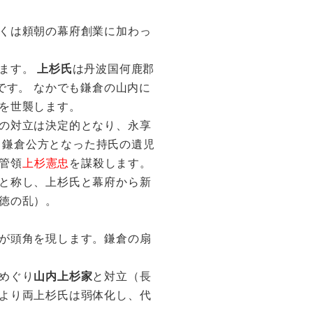
くは頼朝の幕府創業に加わっ
します。
上杉氏
は丹波国何鹿郡
です。 なかでも鎌倉の山内に
を世襲します。
の対立は決定的となり、永享
。 鎌倉公方となった持氏の遺児
東管領
上杉憲忠
を謀殺します。
と称し、上杉氏と幕府から新
徳の乱）。
が頭角を現します。鎌倉の扇
めぐり
山内上杉家
と対立（長
より両上杉氏は弱体化し、代