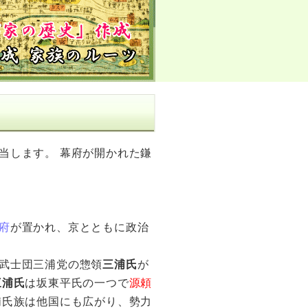
当します。 幕府が開かれた鎌
府
が置かれ、京とともに政治
武士団三浦党の惣領
三浦氏
が
三浦氏
は坂東平氏の一つで
源頼
浦氏族は他国にも広がり、勢力