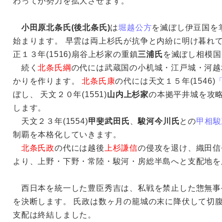
わって
が勢力を拡大させます。
小田原北条氏(後北条氏)
は
堀越公方
を滅ぼし伊豆国を
始まります。 早雲は両上杉氏が抗争と内紛に明け暮れ
正１３年(1516)扇谷上杉家の重鎮
三浦氏
を滅ぼし相模国
続く
北条氏綱
の代には武蔵国の小机城・江戸城・河越
かりを作ります。
北条氏康
の代には天文１５年(1546)
ぼし、 天文２０年(1551)
山内上杉家
の本拠平井城を攻
します。
天文２３年(1554)
甲斐武田氏
、
駿河今川氏
との
甲相駿
制覇を本格化していきます。
北条氏政
の代には越後
上杉謙信
の侵攻を退け、織田信
より、上野・下野・常陸・駿河・房総半島へと支配地を
西日本を統一した豊臣秀吉は、私戦を禁止した惣無事
を決断します。 氏政は数ヶ月の籠城の末に降伏して切
支配は終結しました。