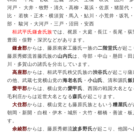
河戸・ 大井・牧野・清久・高柳・葛浜・佐原・猪苗代
比・ 若狭・正木・横須賀・馬入・鮎川・小荒井・坂乳
部・ 駿河・大河戸・三戸・沼田・安西
桓武平氏鎌倉氏族
では、梶原・大庭・長江・長尾・荻
豊田・俣野・深沢などがあります。
鎌倉郡
からは、藤原南家工藤氏一族の
二階堂氏
が起こ
藤原秀郷流首藤氏族の
山内氏
は、寺部・中山・懸田・田
川・多賀山の諸氏を分出しています。
高座郡
からは、桓武平氏秩父氏族の
渋谷氏
が起こり薩
の他、武蔵七党横山党の
海老名氏
・
小山氏
、清和源氏
飯
愛甲郡
からは、横山党の
愛甲氏
、西国の戦国大名とな
毛利庄からは近世大名となる
森氏
が起こります。
大住郡
からは、横山党とも藤原氏族ともいう
糟屋氏
が
朝岡・新開・白根・伊木・城所・大竹・櫛橋・善波・板
す。
余綾郡
からは、藤原秀郷流
波多野氏
が起こり、他国へ