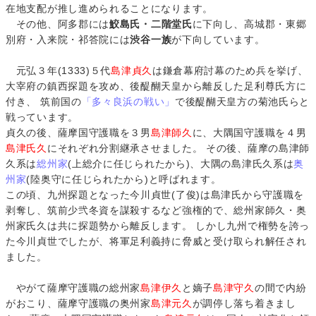
在地支配が推し進められることになります。
その他、阿多郡には
鮫島氏・二階堂氏
に下向し、高城郡・東郷
別府・入来院・祁答院には
渋谷一族
が下向しています。
元弘３年(1333)５代
島津貞久
は鎌倉幕府討幕のため兵を挙げ、
大宰府の鎮西探題を攻め、後醍醐天皇から離反した足利尊氏方に
付き、 筑前国の
「多々良浜の戦い」
で後醍醐天皇方の菊池氏らと
戦っています。
貞久の後、薩摩国守護職を３男
島津師久
に、大隅国守護職を４男
島津氏久
にそれぞれ分割継承させました。 その後、薩摩の島津師
久系は
総州家
(上総介に任じられたから)、大隅の島津氏久系は
奥
州家
(陸奥守に任じられたから)と呼ばれます。
この頃、九州探題となった今川貞世(了俊)は島津氏から守護職を
剥奪し、筑前少弐冬資を謀殺するなど強権的で、総州家師久・奥
州家氏久は共に探題勢から離反します。 しかし九州で権勢を誇っ
た今川貞世でしたが、将軍足利義持に脅威と受け取られ解任され
ました。
やがて薩摩守護職の総州家
島津伊久
と嫡子
島津守久
の間で内紛
がおこり、薩摩守護職の奥州家
島津元久
が調停し落ち着きまし