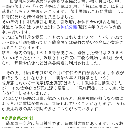
平田篤胤らの神道思想の影響や軍備の充実が強く叫ばれる中、
一部の藩士から「今の時勢に寺院は無用。寺禄は軍用に、仏具は
武器にしろ」と主張がおこります。 藩上層部もこれに共鳴、つい
に寺院廃止と僧侶還俗を決意しました。
その準備中に明治維新を迎え、新政府は神仏習合の慣習を廃し、
神道と仏教をはっきり区別する
神仏分離
(慶応４年３月神仏判然
令)を行います。
それは仏教排斥を意図したものではありませんでしたが、かねて
から廃仏計画を練っていた薩摩藩では破竹の勢いで廃仏が実施さ
れることになります。
結果、領内の寺院１６１６寺が廃され、還俗した僧侶は２９６６
人にのぼったといい、没収された寺院の宝物や建物は金銭にかえ
られ、梵鐘や仏像などは兵器鋳造に利用されました。
その後、明治９年(1876)９月に信仰の自由が認められ、仏教が
復権することになります。（明治５年３月解禁ともいう）
薩摩藩において
一向宗(浄土真宗)
はキリスト教同様に禁教でした
が、 その信仰心は領民に深く浸透し、「隠れ門徒」として篤い信
心を行う信者もいました。
明治になり信仰の自由が認められると、真宗教団の熱心な布教に
より各地に道場が作られ、寺院化していくことになります。 それ
が鹿児島県の真宗寺院の多さにつながっていきます。
■
鹿児島県の神社
薩摩国一之宮は新田神社です。薩摩川内市にあります。元々枚