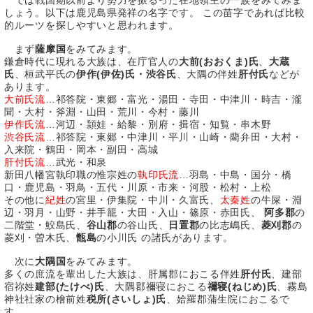
では戦国期以前より勢力を振るった在地領主の一族をみてみま
しょう。以下は鹿児島県発祥の名字です。 この苗字であれば比較
的ルーツを探しやすいと思われます。
まず
薩摩国
をみてみます。
鎌倉時代に現れる大族は、在庁官人の
大前(おおくま)氏
、
大蔵
氏
、桓武平氏の
伊作(伊佐)氏・渋谷氏
、大隅の伴姓
肝付氏
などが
あります。
大前氏流
…祁答院・東郷・富光・湯田・寺田・中津川・時吉・瀧
聞・大村・斧淵・山田・荒川・今村・藤川
伊作氏流
…河辺・頴娃・給黎・別府・揖宿・知覧・串木野
渋谷氏流
…祁答院・東郷・中津川・平川・山崎・藺弁田・大村・
入来院・鶴田・岡本・副田・高城
肝付氏流
…武光・和泉
新田八幡宮執印職の惟宗姓の
執印氏流
…羽島・中島・国分・橋
口・鹿児島・羽鳥・五代・川原・市来・河股・松村・上松
その他に
紀姓
の宮里・伊集院・中川・久富氏、
太秦姓
の牛屎・淵
辺・羽月・山野・井手籠・大田・入山・篠原・赤田氏、
阿多郡
の
二階堂・鮫島氏、
谷山郡
の谷山氏、
日置郡
の比志嶋氏、
菱刈郡
の
菱刈・曽木氏、
甑島
の小川氏 の諸氏があります。
次に
大隅国
をみてみます。
多くの庶流を輩出した大族は、肝属郡におこる伴姓
肝付氏
、建部
宿祢姓
建部(たけべ)氏
、大隅郡禰寝におこる
禰寝(ねじめ)氏
、霧島
神社社家の檜前姓
税所(さいしょ)氏
、姶羅郡蒲生院におこる
で
す。