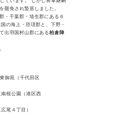
走しています。 しかし将軍継嗣
中を罷免され蟄居しました。
郡・千葉郡・埴生郡にある６
総国の海上・匝瑳郡と、下野・
て出羽国村山郡にある
柏倉陣
。
東御苑（千代田区
立南桜公園（港区西
区広尾４丁目）