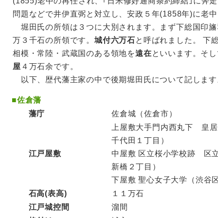
(1855)老中の再任され、｢日米修好通商条約締結｣に奔
問題などで井伊直弼と対立し、安政５年(1858年)に老
堀田氏の所領は３つに大別されます。まず下総国印旛
万３千石の所領です。
城付六万石
と呼ばれました。 下
相模・常陸・武蔵国のある領地を
遠在
といいます。そし
屋
４万石余です。
以下、歴代藩主家の中で後期堀田氏について記します
■
佐倉藩
藩庁
佐倉城（佐倉市）
上屋敷大手門内西丸下 皇居
千代田１丁目）
江戸屋敷
中屋敷 区立桜小学校跡 区
新橋２丁目）
下屋敷 聖心女子大学（渋谷
石高(表高)
１１万石
江戸城控間
溜間