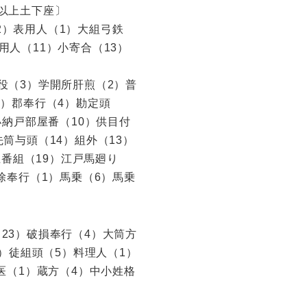
〔以上土下座〕
2）表用人（1）大組弓鉄
用人（11）小寄合（13）
役（3）学開所肝煎（2）普
3）郡奉行（4）勘定頭
小納戸部屋番（10）供目付
筒与頭（14）組外（13）
五番組（19）江戸馬廻り
掃除奉行（1）馬乗（6）馬乗
23）破損奉行（4）大筒方
8）徒組頭（5）料理人（1）
馬医（1）蔵方（4）中小姓格