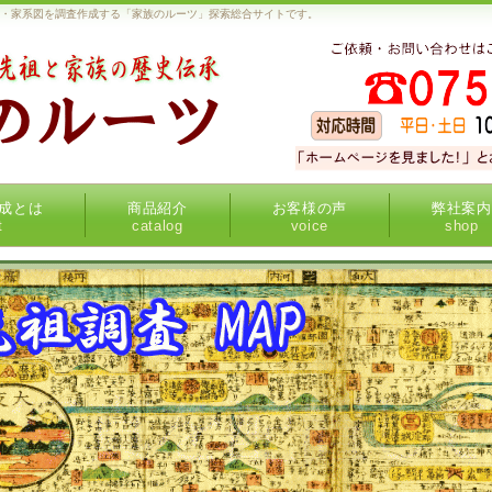
ー・家系図を調査作成する「家族のルーツ」探索総合サイトです。
成とは
商品紹介
お客様の声
弊社案内
t
catalog
voice
shop