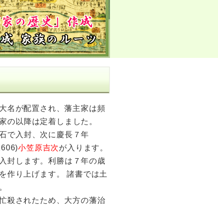
大名が配置され、藩主家は頻
田家の以降は定着しました。
石で入封、次に慶長７年
06)
小笠原吉次
が入ります。
入封します。利勝は７年の歳
を作り上げます。 諸書では土
。
忙殺されたため、大方の藩治