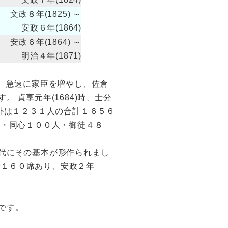
文政８年(1825) ～
安政６年(1864)
安政６年(1864) ～
明治４年(1871)
、急速に家臣を増やし、佐倉
 貞享元年(1684)時、士分
外は１２３１人の合計１６５６
人・同心１００人・御徒４８
代にその基本が形作られまし
で１６０席あり、安政２年
です。