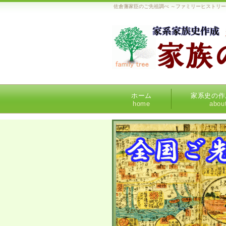
佐倉藩家臣のご先祖調べ ～ファミリーヒストリ
ホーム
家系史の作
home
abou