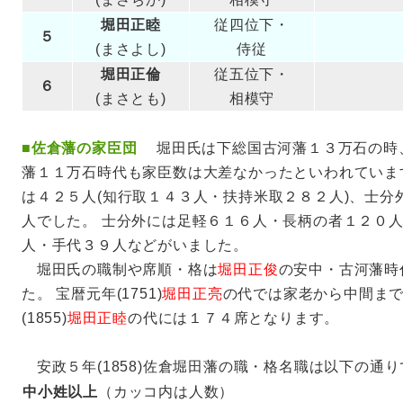
堀田正睦
従四位下・
５
(まさよし)
侍従
堀田正倫
従五位下・
６
(まさとも)
相模守
■
佐倉藩の家臣団
堀田氏は下総国古河藩１３万石の時
藩１１万石時代も家臣数は大差なかったといわれています。
は４２５人(知行取１４３人・扶持米取２８２人)、士分
人でした。 士分外には足軽６１６人・長柄の者１２０
人・手代３９人などがいました。
堀田氏の職制や席順・格は
堀田正俊
の安中・古河藩時
た。 宝暦元年(1751)
堀田正亮
の代では家老から中間ま
(1855)
堀田正睦
の代には１７４席となります。
安政５年(1858)佐倉堀田藩の職・格名職は以下の通り
中小姓以上
（カッコ内は人数）