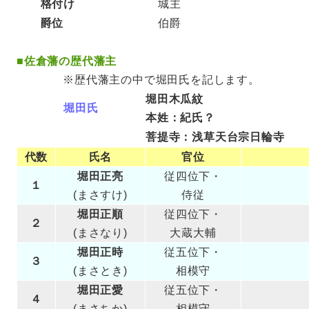
格付け
城主
爵位
伯爵
■
佐倉藩の歴代藩主
※歴代藩主の中で堀田氏を記します。
堀田木瓜紋
堀田氏
本姓：紀氏？
菩提寺：浅草天台宗日輪寺
代数
氏名
官位
堀田正亮
従四位下・
１
(まさすけ)
侍従
堀田正順
従四位下・
２
(まさなり)
大蔵大輔
堀田正時
従五位下・
３
(まさとき)
相模守
堀田正愛
従五位下・
４
(まさちか)
相模守