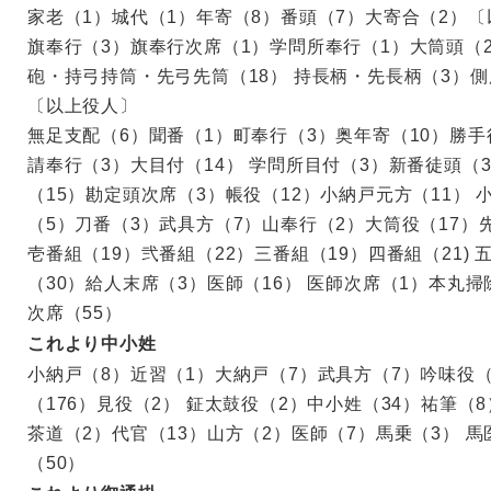
家老（1）城代（1）年寄（8）番頭（7）大寄合（2）
旗奉行（3）旗奉行次席（1）学問所奉行（1）大筒頭（
砲・持弓持筒・先弓先筒（18） 持長柄・先長柄（3）側
〔以上役人〕
無足支配（6）聞番（1）町奉行（3）奥年寄（10）勝手
請奉行（3）大目付（14） 学問所目付（3）新番徒頭（
（15）勘定頭次席（3）帳役（12）小納戸元方（11） 
（5）刀番（3）武具方（7）山奉行（2）大筒役（17）先
壱番組（19）弐番組（22）三番組（19）四番組（21) 
（30）給人末席（3）医師（16） 医師次席（1）本丸
次席（55）
これより中小姓
小納戸（8）近習（1）大納戸（7）武具方（7）吟味役（
（176）見役（2） 鉦太鼓役（2）中小姓（34）祐筆（
茶道（2）代官（13）山方（2）医師（7）馬乗（3） 
（50）