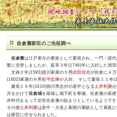
佐倉藩家臣のご先祖調べ
佐倉藩
は江戸東方の要衝として重視され、一門・譜代
繁に交替しましたが、延享３年(1746)年に入封した堀
文禄２年(1593)徳川家康の５男
武田信吉
が佐倉に４万
(1602)家康の６男
松平忠輝
が入封、 そして慶長１１年(16
慶長１５年(1610)徳川秀忠付の老中となる
土井利勝
が
月をかけて
佐倉城
を築城し城下町を整備、佐倉藩の基礎
井時代をもって近世佐倉藩の始まりとしているようです
その後
土井利勝
は老中・大老と幕閣の重鎮として幕政に
は家臣に任せられました。