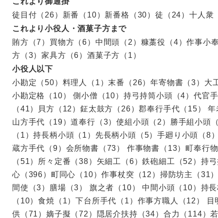
これより御通掛
徒目付（26）新番（10）新番格（30）徒（24）十人衆
これより小役人・酒菓子方まで
賄方（7）買物方（6）中間頭（2）糠藁役（4）作事小奉
方（3）家具方（6）酒菓子方（1）
小役人以下
小勘定（50）料理人（1）末番（26）年寄物書（3）大
小勘定格（10） 側小僧（10）持弓持筒小頭（4）代官
（41）貝方（12）鉦太鼓方（26）郡奉行手代（15） 年
山方手代（19）道奉行（3）使組小頭（2）勝手組小頭（
（1）持長柄小頭（1）先長柄小頭（5）手廻り小頭（8）
蔵方手代（9）会所物書（73） 作事物書（13）町奉行
（51）所々定番（38）矢細工（6）鉄砲細工（52）持弓
心（396）町同心（10）作事杖突（12）掃防坊主（31
間使（3）膳場（3） 旗之者（10） 中間小頭（10）持
（10）食焼（1）下台所手代（1）作事方職人（12） 目
供（71）嫡子擬（72）隠居介扶持（34）合力（114）