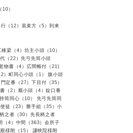
（10）
行（12）装束方（5）到来
工棟梁（4）坊主小頭（10）
手代（22）先弓先筒小頭
老物書（4）広間帳付（21)
2）町同心小頭（1） 旗小頭
門定番（27）下目付（35）
物書（2）厩小頭（4）錠口番
持筒同心（10） 先弓先筒同
）使徒（23）勝手組（35）小
長柄之者（30）先長柄之者
明（4）中間（363）会所子
若殿様附（15） 謙映院様附