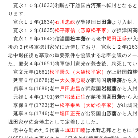
寛永１０年(1633)利勝が下総国
古河藩
へ転封となると
ります。
寛永１１年(1634)
石川忠総
が豊後国
日田藩
より入封。
寛永１２年(1635)
松平家信（形原松平家）
が摂津国
高
寛永１９年(1642)信濃国
松本藩
から老中
堀田正盛
が入
後の３代将軍徳川家光に近侍しており、寛永１２年(163
老中退任後も幕政の重要案件を協議する老臣会議のメー
た。慶安４年(1651)将軍徳川家光が薨去後、殉死して
寛文元年(1661)
松平乗久（大給松平家）
が上野国
館林
延宝６年(1678)老中
大久保忠朝
が肥前国
唐津藩
から入
貞享３年(1686)老中
戸田忠昌
が武蔵国
岩槻藩
から入封
元禄１４年(1701)老中
稲葉正往
が越後国
高田藩
から入
享保８年(1723)老中
松平乗邑（大給松平家）
が山城国
延享３年(1746)老中
堀田正亮
が出羽国
山形藩
から入封
堀田家が佐倉藩主として定着しました。
老中を勤めた５代藩主
堀田正睦
は水野忠邦とともに｢