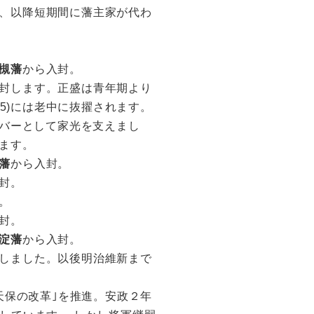
、以降短期間に藩主家が代わ
槻藩
から入封。
封します。正盛は青年期より
5)には老中に抜擢されます。
バーとして家光を支えまし
います。
藩
から入封。
封。
。
封。
淀藩
から入封。
しました。以後明治維新まで
天保の改革｣を推進。安政２年